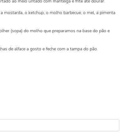
ortado ao meio untado com manteiga e frite até dourar.
 a mostarda, o ketchup, o molho barbecue, o mel, a pimenta
colher (sopa) do molho que preparamos na base do pão e
has de alface a gosto e feche com a tampa do pão.