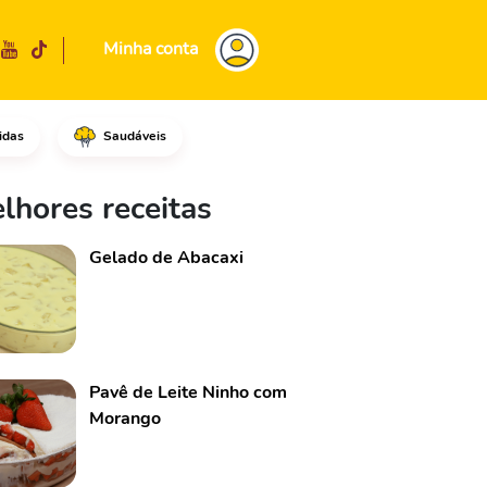
Minha conta
idas
Saudáveis
es vermelho e amarelo.Em segu
lhores receitas
Gelado de Abacaxi
Pavê de Leite Ninho com
Morango