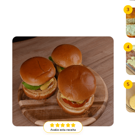
3
4
5
Avalie esta receita