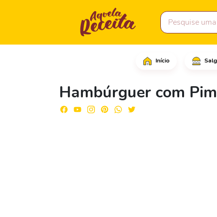
Início
Salg
Comece adicionado a ca
Hambúrguer com Pim