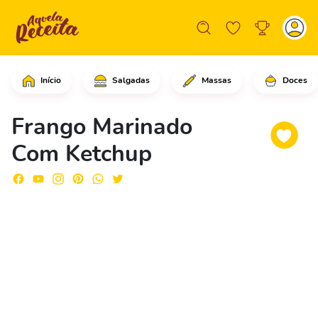
Início
Salgadas
Massas
Doces
Comece adicionando o peito de frango 
Frango Marinado
Com Ketchup