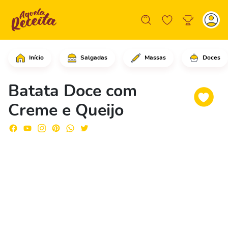
Início
Salgadas
Massas
Doces
Comece cortando as batatas doce em ro
Batata Doce com
Creme e Queijo