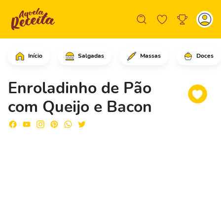
Início
Salgadas
Massas
Doces
Comece passando um rolo de massas em
Enroladinho de Pão
com Queijo e Bacon