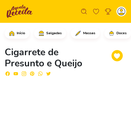
Início
Salgadas
Massas
Doces
Em uma panela, coloque a água, o lei
Cigarrete de
Presunto e Queijo