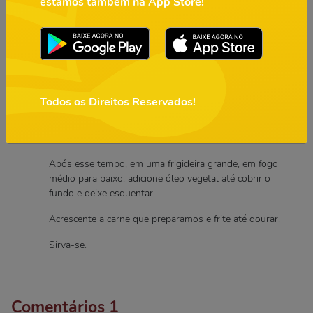
estamos também na App Store!
Tempere com o sal e a pimenta do reino.
Agora em um saquinho acrescente a cenoura, no outro a
abobrinha, no outro o pimentão em cubinhos e no
último o bacon frito.
Depois misture muito bem cada saquinho, espalhe e
Todos os Direitos Reservados!
divida em 4 partes iguais.
Leve para o congelador e deixe por 2 horas.
Após esse tempo, em uma frigideira grande, em fogo
médio para baixo, adicione óleo vegetal até cobrir o
fundo e deixe esquentar.
Acrescente a carne que preparamos e frite até dourar.
Sirva-se.
Comentários
1