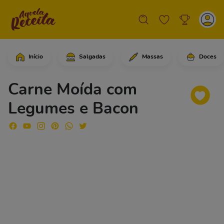
Início
Salgadas
Massas
Doces
Comece adicionando a água em uma frig
Carne Moída com
Legumes e Bacon