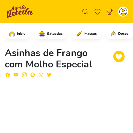
Início
Salgadas
Massas
Doces
Comece adicionando o ketchup no pote 
Asinhas de Frango
com Molho Especial