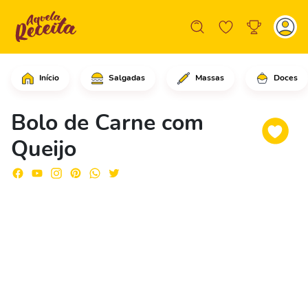
Início
Salgadas
Massas
Doces
Em uma frigideira, coloque um fio gen
Bolo de Carne com
Queijo