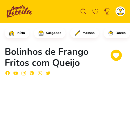
Início
Salgadas
Massas
Doces
Comece cortando o peito de frango em
Bolinhos de Frango
Fritos com Queijo