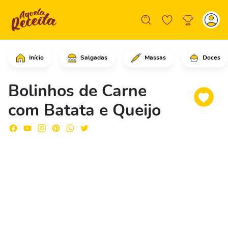
Início
Salgadas
Massas
Doces
Em uma tigela, coloque a carne moída,
Bolinhos de Carne
com Batata e Queijo