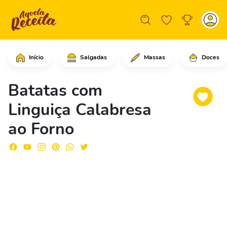
Início
Salgadas
Massas
Doces
Comece cortando as batatas já descasc
Batatas com
Linguiça Calabresa
ao Forno