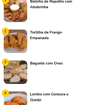
1
Bolinho de Repolho com
Abobrinha
2
Tortilha de Frango
Empanada
3
Baguete com Ovos
4
Lombo com Cenoura e
Queijo