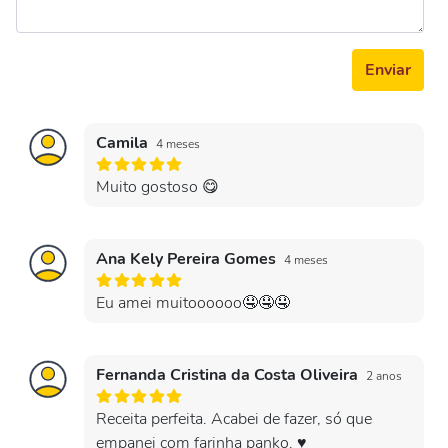
Enviar
Camila
4 meses
Muito gostoso 😋
Ana Kely Pereira Gomes
4 meses
Eu amei muitoooooo🤤🤤🤤
Fernanda Cristina da Costa Oliveira
2 anos
Receita perfeita. Acabei de fazer, só que
empanei com farinha panko. ♥️