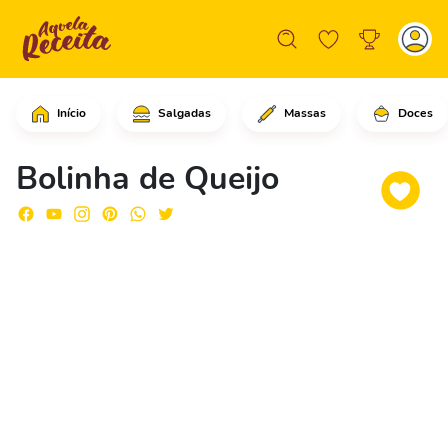
Início
Salgadas
Massas
Doces
Em uma panela, despeje o leite, a águ
Bolinha de Queijo