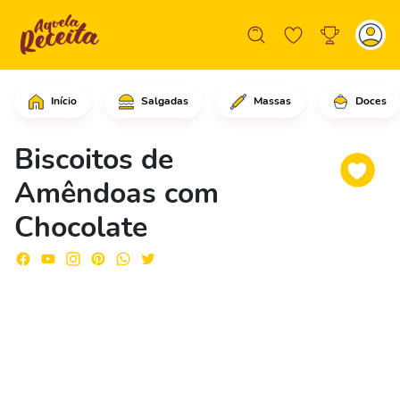
Início
Salgadas
Massas
Doces
Em uma tigela, coloque a manteiga sem
Biscoitos de
Amêndoas com
Chocolate