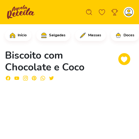
Início
Salgadas
Massas
Doces
Em uma tigela, coloque a pitada de sa
Biscoito com
Chocolate e Coco