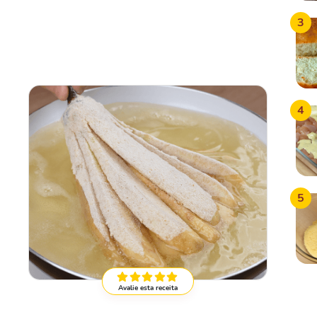
3
4
5
Avalie esta receita