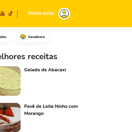
Minha conta
idas
Saudáveis
o talo.Em seguida, corte a ber
lhores receitas
Gelado de Abacaxi
Pavê de Leite Ninho com
Morango