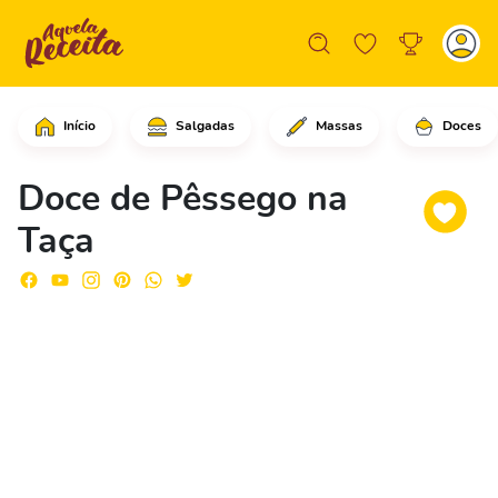
Início
Salgadas
Massas
Doces
Comece separando 5 pêssegos da lata e
Doce de Pêssego na
Taça