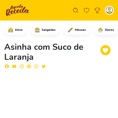
Início
Salgadas
Massas
Doces
Em uma frigideira grande, em fogo méd
Asinha com Suco de
Laranja