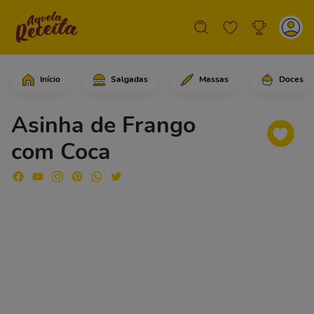
Início
Salgadas
Massas
Doces
Comece adicionando a asinha de frango
Asinha de Frango
com Coca