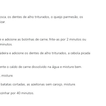
osca, os dentes de alho triturados, o queijo parmesão, os
zar.
te e adicione as bolinhas de carne, frite-as por 2 minutos ou
 minutos.
deira e adicione os dentes de alho triturados, a cebola picada
ente o caldo de carne dissolvido na água e misture bem.
 misture.
s batatas cortadas, as azeitonas sem caroço, misture.
ozinhar por 40 minutos.