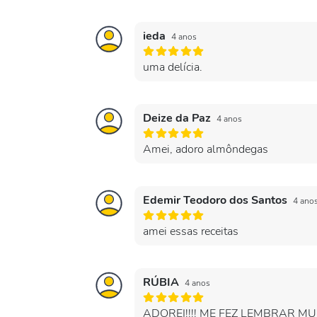
ieda
4 anos
uma delícia.
Deize da Paz
4 anos
Amei, adoro almôndegas
Edemir Teodoro dos Santos
4 ano
amei essas receitas
RÚBIA
4 anos
ADOREI!!!! ME FEZ LEMBRAR 