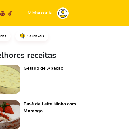
Minha conta
idas
Saudáveis
osca, os dentes de alho tritur
lhores receitas
Gelado de Abacaxi
Pavê de Leite Ninho com
Morango