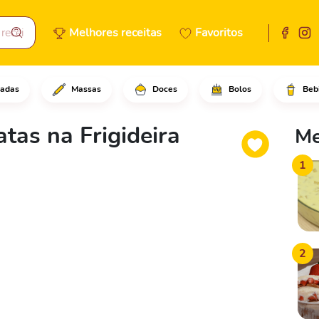
Melhores receitas
Favoritos
adas
Massas
Doces
Bolos
Beb
 a carne moída, a farinha de r
as na Frigideira
Me
1
2