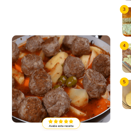
3
4
5
Avalie esta receita