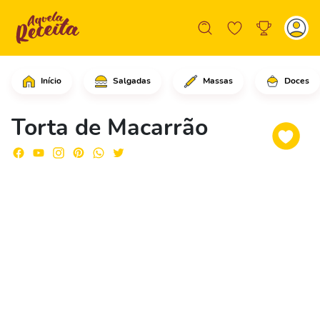
Início
Salgadas
Massas
Doces
Em uma panela, coloque a água e deixe
Torta de Macarrão