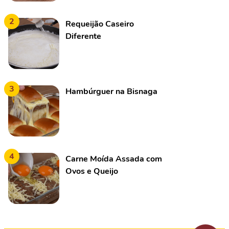
2
Requeijão Caseiro
Diferente
3
Hambúrguer na Bisnaga
4
Carne Moída Assada com
Ovos e Queijo