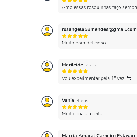
Amo essas rosquinhas faço sempr
rosangela58mendes@gmail.co
Muito bom delicioso.
Marileide
2 anos
Vou experimentar pela 1⁰ vez .🥰
Vania
4 anos
Muito boa a receita.
Marcia Amaral Carneiro Estavar