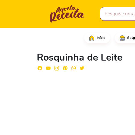
Início
Salg
Em um refratário, desp
Rosquinha de Leite