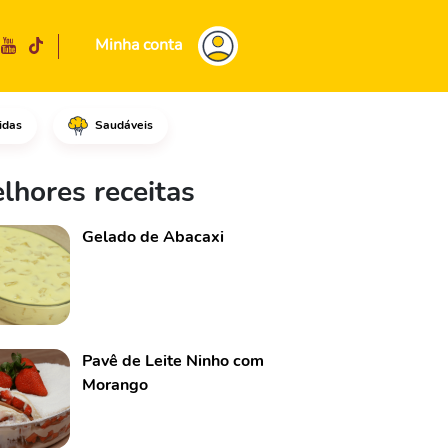
Minha conta
idas
Saudáveis
ico seco, junto ao leite morn
lhores receitas
Gelado de Abacaxi
Pavê de Leite Ninho com
Morango