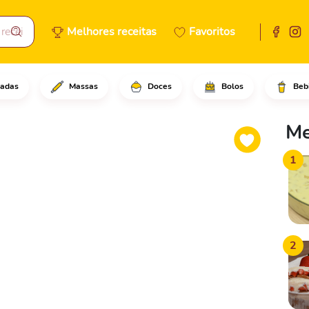
Melhores receitas
Favoritos
adas
Massas
Doces
Bolos
Beb
eje as 20g de fermento biológ
Me
1
2