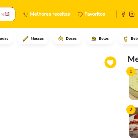
Melhores receitas
Favoritos
adas
Massas
Doces
Bolos
Beb
es em óleo bem quente, deixe 
Me
1
2