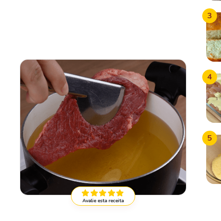
3
4
5
Avalie esta receita