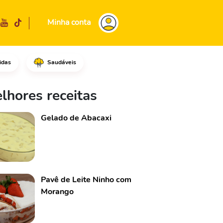
Minha conta
idas
Saudáveis
fritar por aproximadamente 1 
lhores receitas
Gelado de Abacaxi
Pavê de Leite Ninho com
Morango