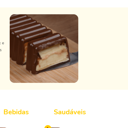
k e
s
Bebidas
Saudáveis