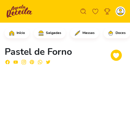
Início
Salgadas
Massas
Doces
Em uma panela, coloque o azeite, a ce
Pastel de Forno