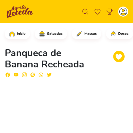
Início
Salgadas
Massas
Doces
Comece cortando as bananas em rodelas
Panqueca de
Banana Recheada