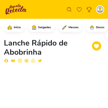
Início
Salgadas
Massas
Doces
Pique a abobrinha em pedaços bem peq
Lanche Rápido de
Abobrinha