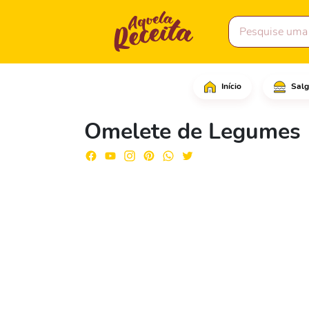
Início
Salg
Coloque a manteiga em 
Omelete de Legumes