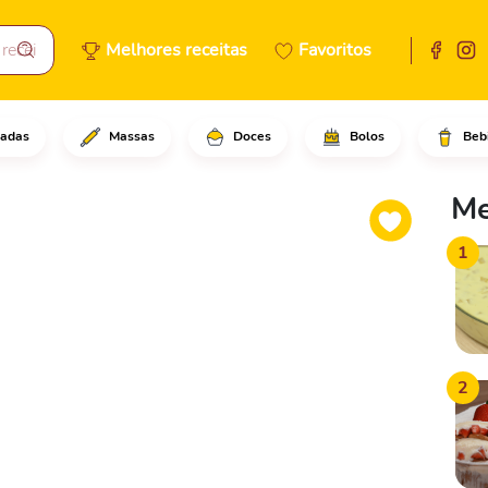
Melhores receitas
Favoritos
adas
Massas
Doces
Bolos
Beb
uma panela e mexa até derrete
Me
1
2