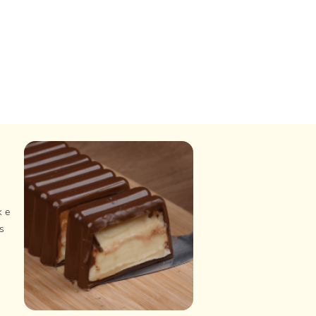
k e
s