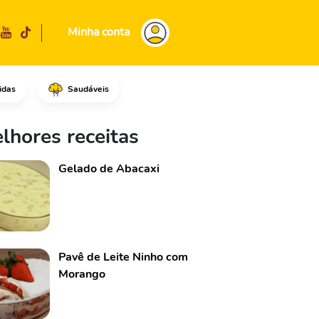
Minha conta
idas
Saudáveis
r, adicione o alho e a cebola
lhores receitas
Gelado de Abacaxi
Pavê de Leite Ninho com
Morango