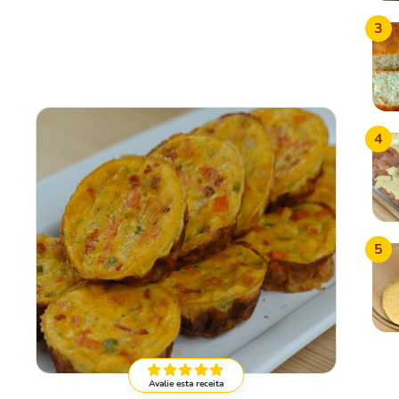
3
4
5
Avalie esta receita