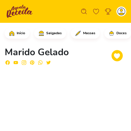
Início
Salgadas
Massas
Doces
Em uma panela, coloque o leite conden
Marido Gelado