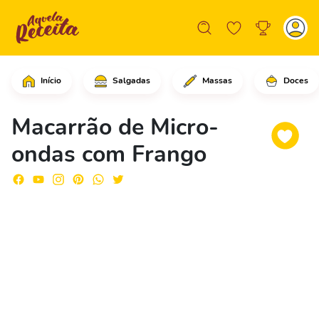
Início
Salgadas
Massas
Doces
Comece colocando o macarrão no micro-
Macarrão de Micro-
ondas com Frango