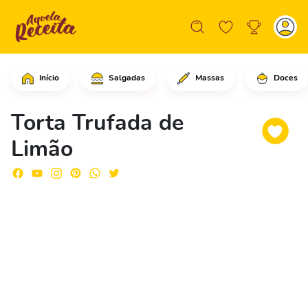
Início
Salgadas
Massas
Doces
Triture os biscoitos de maisena até v
Torta Trufada de
Limão