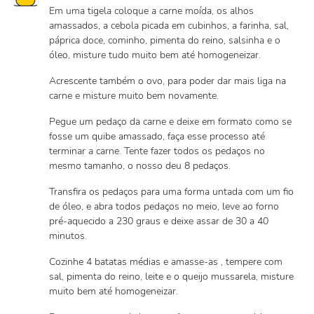
Em uma tigela coloque a carne moída, os alhos
amassados, a cebola picada em cubinhos, a farinha, sal,
páprica doce, cominho, pimenta do reino, salsinha e o
óleo, misture tudo muito bem até homogeneizar.
Acrescente também o ovo, para poder dar mais liga na
carne e misture muito bem novamente.
Pegue um pedaço da carne e deixe em formato como se
fosse um quibe amassado, faça esse processo até
terminar a carne. Tente fazer todos os pedaços no
mesmo tamanho, o nosso deu 8 pedaços.
Transfira os pedaços para uma forma untada com um fio
de óleo, e abra todos pedaços no meio, leve ao forno
pré-aquecido a 230 graus e deixe assar de 30 a 40
minutos.
Cozinhe 4 batatas médias e amasse-as , tempere com
sal, pimenta do reino, leite e o queijo mussarela, misture
muito bem até homogeneizar.