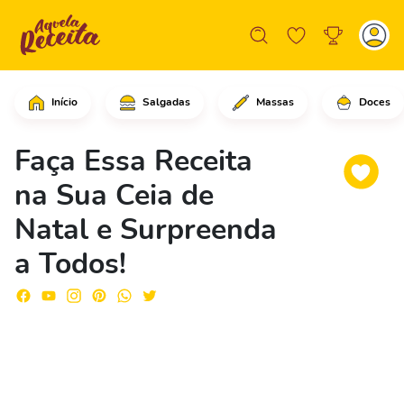
Início
Salgadas
Massas
Doces
Em uma tigela coloque a carne moída,
Faça Essa Receita
na Sua Ceia de
Natal e Surpreenda
a Todos!