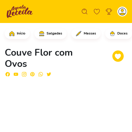
Início
Salgadas
Massas
Doces
Corte o couve flor em pedaços menores
Couve Flor com
Ovos