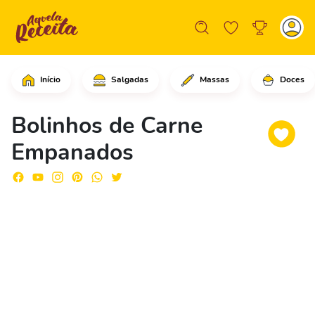
Início
Salgadas
Massas
Doces
Em uma tigela grande, adicione a carn
Bolinhos de Carne
Empanados