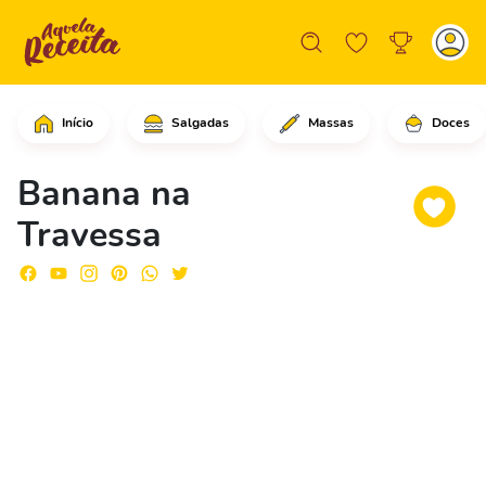
Início
Salgadas
Massas
Doces
Corte as bananas ao meio e faça uma 
Banana na
Travessa