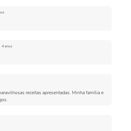
nos
a
4 anos
ravilhosas receitas apresentadas. Minha família e
gos.