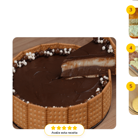
3
4
5
Avalie esta receita