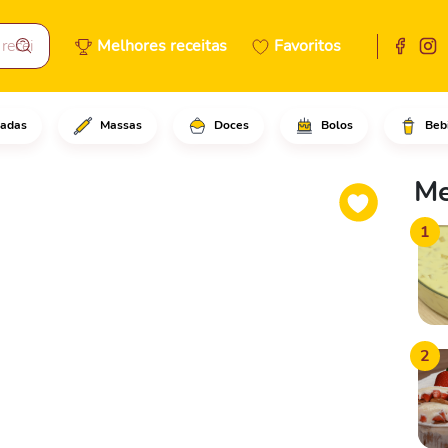
Melhores receitas
Favoritos
adas
Massas
Doces
Bolos
Beb
scoitos de maisena pelo fundo
Me
1
2