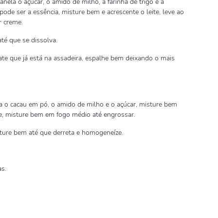
ela o açúcar, o amido de milho, a farinha de trigo e a
pode ser a essência, misture bem e acrescente o leite, leve ao
r creme.
té que se dissolva.
te que já está na assadeira, espalhe bem deixando o mais
a o cacau em pó, o amido de milho e o açúcar, misture bem
ite, misture bem em fogo médio até engrossar.
ture bem até que derreta e homogeneíze.
as.