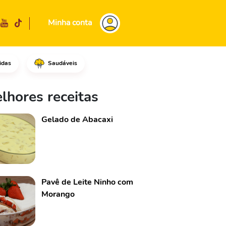
Minha conta
idas
Saudáveis
 e nas laterais de uma assade
lhores receitas
Gelado de Abacaxi
Pavê de Leite Ninho com
Morango