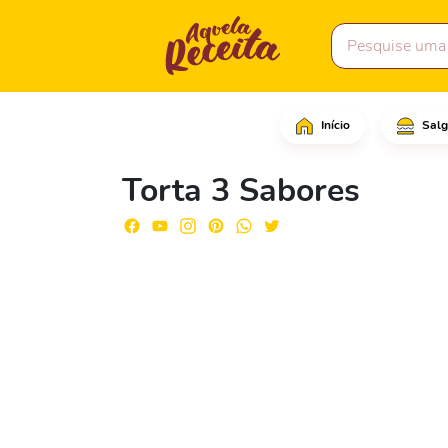
Início
Salg
Comece colocando os bi
Torta 3 Sabores