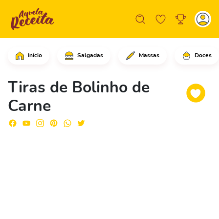
Início
Salgadas
Massas
Doces
Comece adicionando a carne com palito
Tiras de Bolinho de
Carne