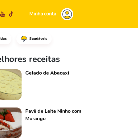
Minha conta
idas
Saudáveis
nde em fogo médio com água fe
lhores receitas
Gelado de Abacaxi
Pavê de Leite Ninho com
Morango