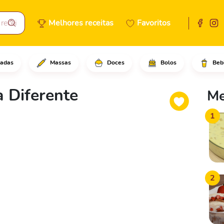
Melhores receitas
Favoritos
adas
Massas
Doces
Bolos
Beb
 bananas em um frigideira gra
 Diferente
Me
1
2