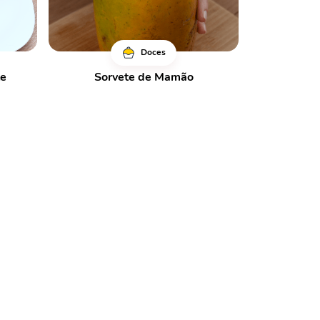
Doces
te
Sorvete de Mamão