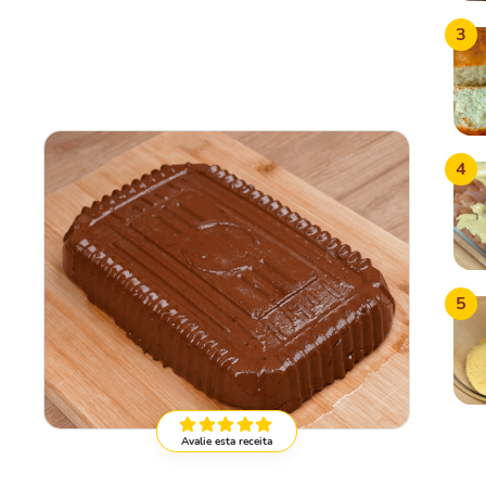
3
4
5
Avalie esta receita