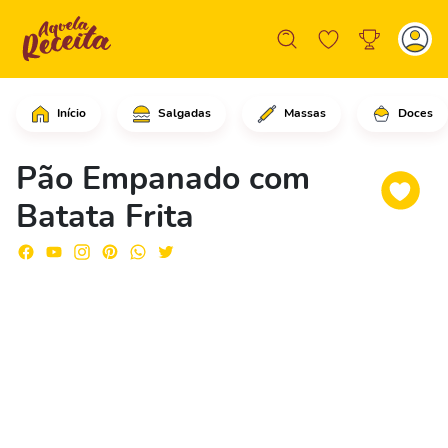
Início
Salgadas
Massas
Doces
Em uma tigela média, adicione os ovos
Pão Empanado com
Batata Frita