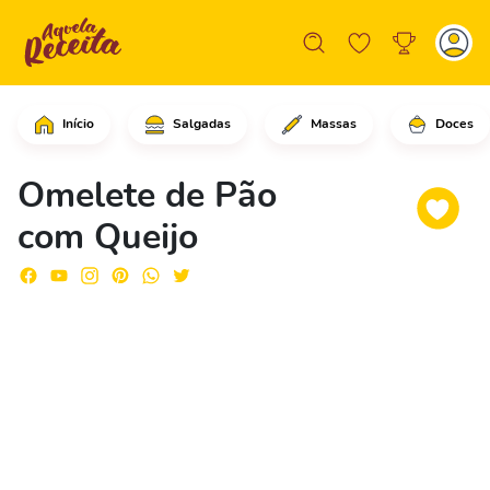
Início
Salgadas
Massas
Doces
Comece cortando as fatias de pão em t
Omelete de Pão
com Queijo