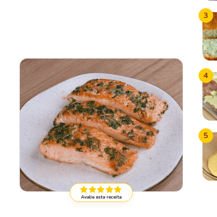
3
4
5
Avalie esta receita