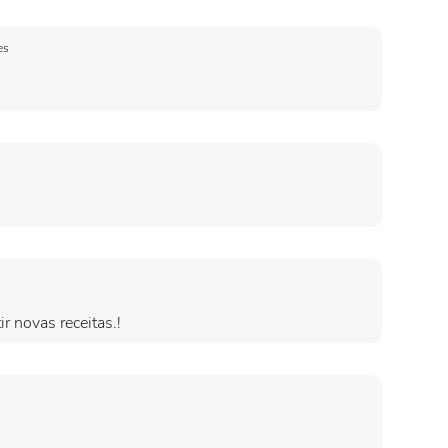
es
r novas receitas.!