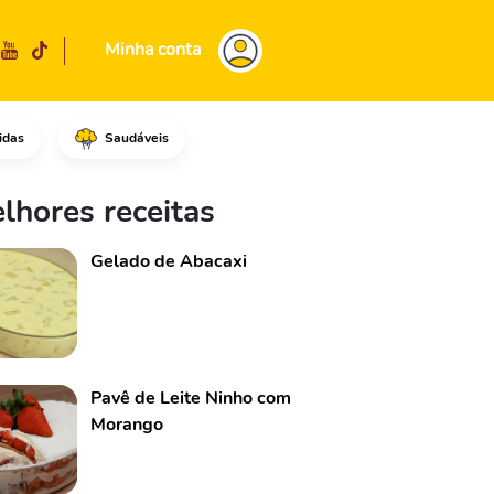
Minha conta
idas
Saudáveis
 a pele.Em seguida, passe para
lhores receitas
Gelado de Abacaxi
Pavê de Leite Ninho com
Morango