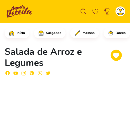
Início
Salgadas
Massas
Doces
Em uma tigela média, adicione o arroz
Salada de Arroz e
Legumes