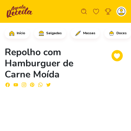
Início
Salgadas
Massas
Doces
Comece cortando os repolhos em rodel
Repolho com
Hamburguer de
Carne Moída