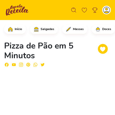
Início
Salgadas
Massas
Doces
Em uma assadeira, coloque um pedaço 
Pizza de Pão em 5
Minutos