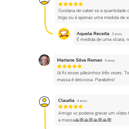
Gostaria de saber se a quantidade de
trigo ou é apenas uma medida de x
Aquela Receita
3 anos
É medida de uma xícara, na
Marlene Silva Roman
4 anos
Já fiz esses pãezinhos três vezes. 
massa é deliciosa. Parabéns!
Claudia
4 anos
Amigo vc poderia gravar um vídeo f
a massa🙏🏼🙏🏼🙏🏼🙏🏼