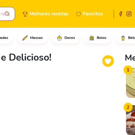
Melhores receitas
Favoritos
adas
Massas
Doces
Bolos
Beb
 o ovo, o óleo, o leite, o aç
e Delicioso!
Me
1
2