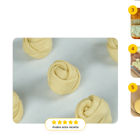
3
4
5
Avalie esta receita