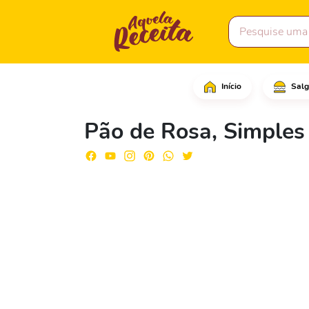
Início
Salg
Em uma tigela, coloque
Pão de Rosa, Simples 