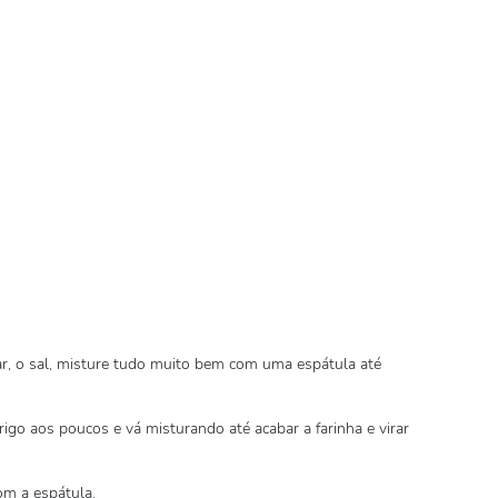
car, o sal, misture tudo muito bem com uma espátula até
rigo aos poucos e vá misturando até acabar a farinha e virar
m a espátula.