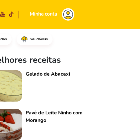
Minha conta
idas
Saudáveis
úcar, o sal, misture tudo muit
lhores receitas
Gelado de Abacaxi
Pavê de Leite Ninho com
Morango