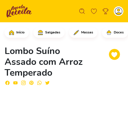
Início
Salgadas
Massas
Doces
Comece fazendo pequenos furos no lomb
Lombo Suíno
Assado com Arroz
Temperado