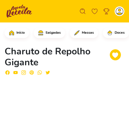
Início
Salgadas
Massas
Doces
Comece retirando o miolo do repolho e
Charuto de Repolho
Gigante