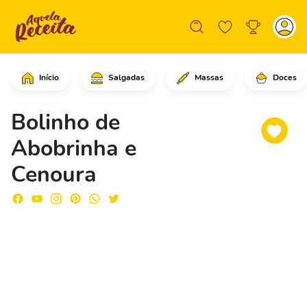
Início
Salgadas
Massas
Doces
Comece ralando a abobrinha com a part
Bolinho de
Abobrinha e
Cenoura