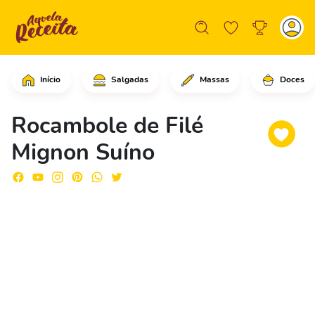
Início
Salgadas
Massas
Doces
Comece adicionando os palitos de peti
Rocambole de Filé
Mignon Suíno