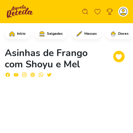
Início
Salgadas
Massas
Doces
Em uma frigideira grande, em fogo méd
Asinhas de Frango
com Shoyu e Mel