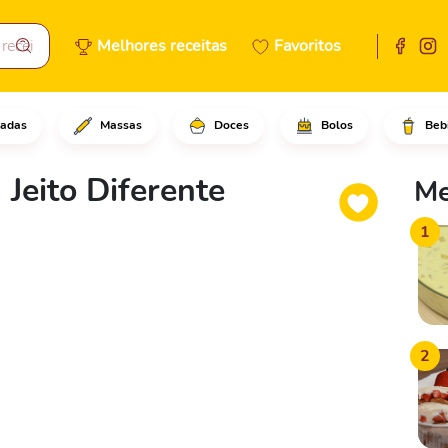
Melhores receitas
Favoritos
adas
Massas
Doces
Bolos
Beb
ias de um pão baguete, com a 
Jeito Diferente
Me
1
2