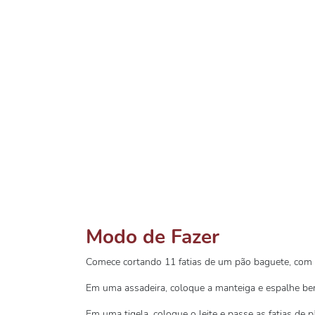
Modo de Fazer
Comece cortando 11 fatias de um pão baguete, com a
Em uma assadeira, coloque a manteiga e espalhe bem
Em uma tigela, coloque o leite e passe as fatias de pã