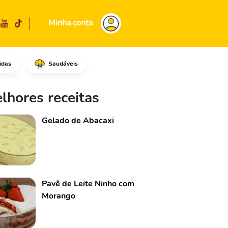
Minha conta
idas
Saudáveis
espessura de 1 dedo e meio, re
lhores receitas
Gelado de Abacaxi
Pavê de Leite Ninho com
Morango