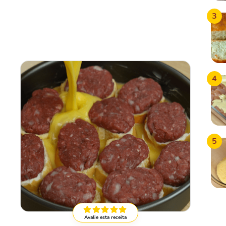
3
4
5
Avalie esta receita