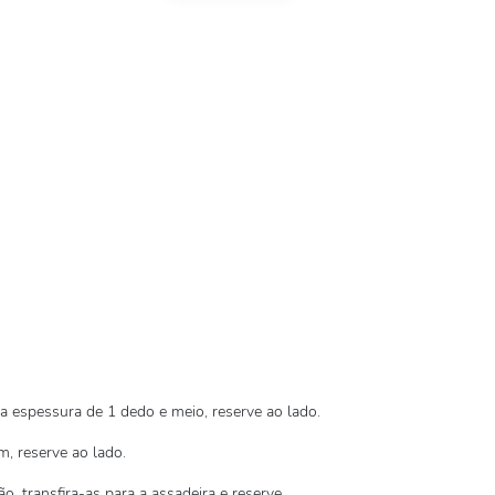
 espessura de 1 dedo e meio, reserve ao lado.
, reserve ao lado.
o, transfira-as para a assadeira e reserve.