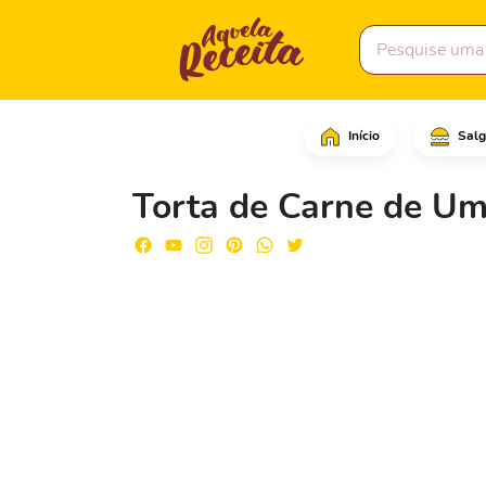
Início
Salg
Comece cortando 11 fat
Torta de Carne de Um 