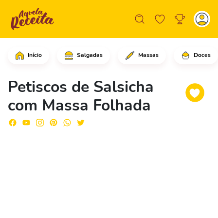
Início
Salgadas
Massas
Doces
Comece cortando a massa folhada, mar
Petiscos de Salsicha
com Massa Folhada